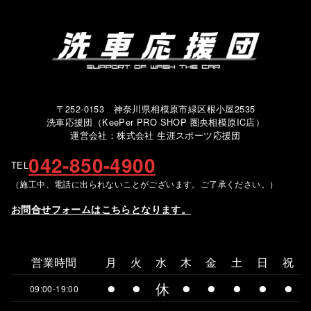
〒252-0153 神奈川県相模原市緑区根小屋2535
洗車応援団（KeePer PRO SHOP 圏央相模原IC店）
運営会社：株式会社 生涯スポーツ応援団
042-850-4900
TEL
（施工中、電話に出られないことがございます。ご了承ください。）
お問合せフォームはこちらとなります。
営業時間
月
火
水
木
金
土
日
祝
⚫︎
⚫︎
休
⚫︎
⚫︎
⚫︎
⚫︎
⚫︎
09:00-19:00