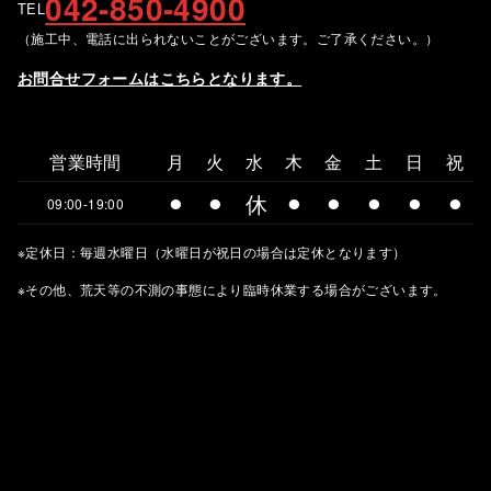
042-850-4900
TEL
（施工中、電話に出られないことがございます。ご了承ください。）
お問合せフォームはこちらとなります。
営業時間
月
火
水
木
金
土
日
祝
⚫︎
⚫︎
休
⚫︎
⚫︎
⚫︎
⚫︎
⚫︎
09:00-19:00
※定休日：毎週水曜日（水曜日が祝日の場合は定休となります）
※その他、荒天等の不測の事態により臨時休業する場合がございます。