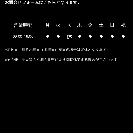
お問合せフォームはこちらとなります。
営業時間
月
火
水
木
金
土
日
祝
⚫︎
⚫︎
休
⚫︎
⚫︎
⚫︎
⚫︎
⚫︎
09:00-19:00
※定休日：毎週水曜日（水曜日が祝日の場合は定休となります）
※その他、荒天等の不測の事態により臨時休業する場合がございます。