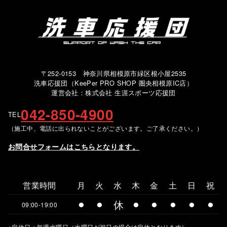
〒252-0153 神奈川県相模原市緑区根小屋2535
洗車応援団（KeePer PRO SHOP 圏央相模原IC店）
運営会社：株式会社 生涯スポーツ応援団
042-850-4900
TEL
（施工中、電話に出られないことがございます。ご了承ください。）
お問合せフォームはこちらとなります。
営業時間
月
火
水
木
金
土
日
祝
⚫︎
⚫︎
休
⚫︎
⚫︎
⚫︎
⚫︎
⚫︎
09:00-19:00
※定休日：毎週水曜日（水曜日が祝日の場合は定休となります）