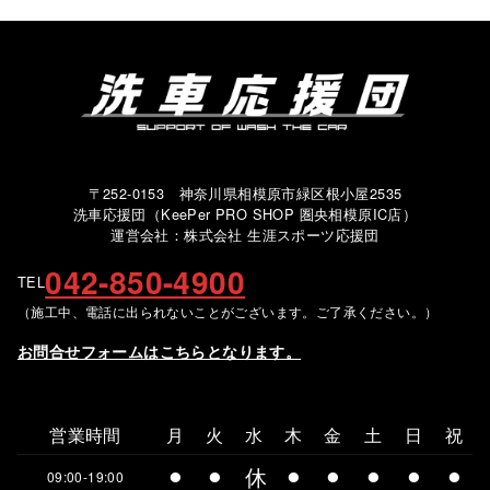
〒252-0153 神奈川県相模原市緑区根小屋2535
洗車応援団（KeePer PRO SHOP 圏央相模原IC店）
運営会社：株式会社 生涯スポーツ応援団
042-850-4900
TEL
（施工中、電話に出られないことがございます。ご了承ください。）
お問合せフォームはこちらとなります。
営業時間
月
火
水
木
金
土
日
祝
⚫︎
⚫︎
休
⚫︎
⚫︎
⚫︎
⚫︎
⚫︎
09:00-19:00