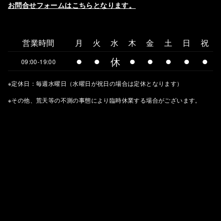
お問合せフォームはこちらとなります。
営業時間
月
火
水
木
金
土
日
祝
⚫︎
⚫︎
休
⚫︎
⚫︎
⚫︎
⚫︎
⚫︎
09:00-19:00
※定休日：毎週水曜日（水曜日が祝日の場合は定休となります）
※その他、荒天等の不測の事態により臨時休業する場合がございます。