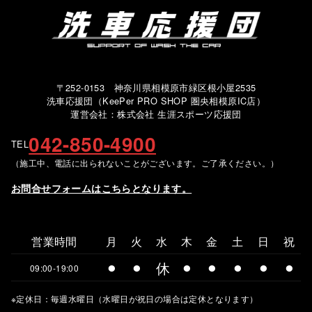
〒252-0153 神奈川県相模原市緑区根小屋2535
洗車応援団（KeePer PRO SHOP 圏央相模原IC店）
運営会社：株式会社 生涯スポーツ応援団
042-850-4900
TEL
（施工中、電話に出られないことがございます。ご了承ください。）
お問合せフォームはこちらとなります。
営業時間
月
火
水
木
金
土
日
祝
⚫︎
⚫︎
休
⚫︎
⚫︎
⚫︎
⚫︎
⚫︎
09:00-19:00
※定休日：毎週水曜日（水曜日が祝日の場合は定休となります）