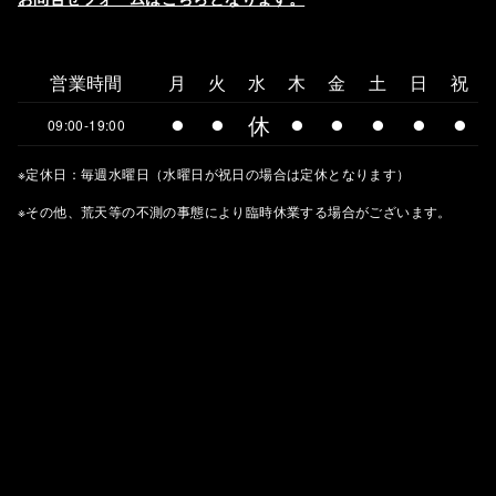
営業時間
月
火
水
木
金
土
日
祝
⚫︎
⚫︎
休
⚫︎
⚫︎
⚫︎
⚫︎
⚫︎
09:00-19:00
※定休日：毎週水曜日（水曜日が祝日の場合は定休となります）
※その他、荒天等の不測の事態により臨時休業する場合がございます。