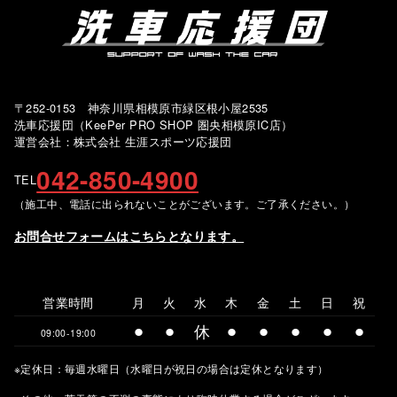
〒252-0153 神奈川県相模原市緑区根小屋2535
洗車応援団（KeePer PRO SHOP 圏央相模原IC店）
運営会社：株式会社 生涯スポーツ応援団
042-850-4900
TEL
（施工中、電話に出られないことがございます。ご了承ください。）
お問合せフォームはこちらとなります。
営業時間
月
火
水
木
金
土
日
祝
⚫︎
⚫︎
休
⚫︎
⚫︎
⚫︎
⚫︎
⚫︎
09:00-19:00
※定休日：毎週水曜日（水曜日が祝日の場合は定休となります）