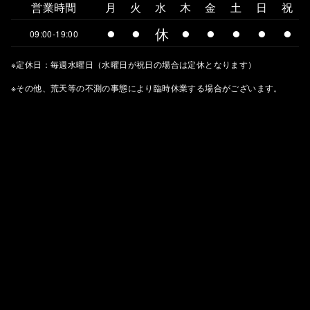
営業時間
月
火
水
木
金
土
日
祝
⚫︎
⚫︎
休
⚫︎
⚫︎
⚫︎
⚫︎
⚫︎
09:00-19:00
※定休日：毎週水曜日（水曜日が祝日の場合は定休となります）
※その他、荒天等の不測の事態により臨時休業する場合がございます。