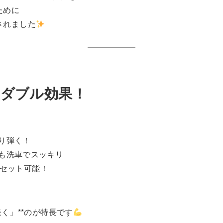
ために
されました
のダブル効果！
り弾く！
も洗車でスッキリ
リセット可能！
く」**のが特長です