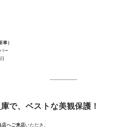
（新車）
パー
7日
入庫で、ベストな美観保護！
当店へご来店
いただき、