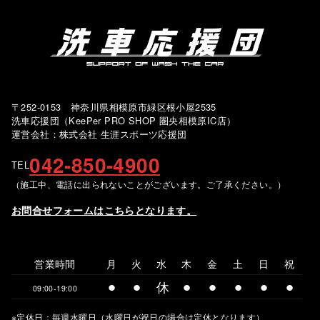
〒252-0153 神奈川県相模原市緑区根小屋2535
洗車応援団（KeePer PRO SHOP 圏央相模原IC店）
運営会社：株式会社 生涯スポーツ応援団
042-850-4900
TEL
（施工中、電話に出られないことがございます。ご了承ください。）
お問合せフォームはこちらとなります。
営業時間
月
火
水
木
金
土
日
祝
⚫︎
⚫︎
休
⚫︎
⚫︎
⚫︎
⚫︎
⚫︎
09:00-19:00
※定休日：毎週水曜日（水曜日が祝日の場合は定休となります）