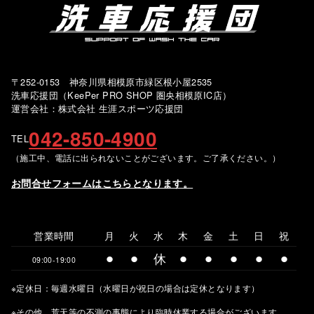
〒252-0153 神奈川県相模原市緑区根小屋2535
洗車応援団（KeePer PRO SHOP 圏央相模原IC店）
運営会社：株式会社 生涯スポーツ応援団
042-850-4900
TEL
（施工中、電話に出られないことがございます。ご了承ください。）
お問合せフォームはこちらとなります。
営業時間
月
火
水
木
金
土
日
祝
⚫︎
⚫︎
休
⚫︎
⚫︎
⚫︎
⚫︎
⚫︎
09:00-19:00
※定休日：毎週水曜日（水曜日が祝日の場合は定休となります）
※その他、荒天等の不測の事態により臨時休業する場合がございます。