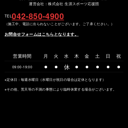
運営会社：株式会社 生涯スポーツ応援団
042-850-4900
TEL
（施工中、電話に出られないことがございます。ご了承ください。）
お問合せフォームはこちらとなります。
営業時間
月
火
水
木
金
土
日
祝
⚫︎
⚫︎
休
⚫︎
⚫︎
⚫︎
⚫︎
⚫︎
09:00-19:00
※定休日：毎週水曜日（水曜日が祝日の場合は定休となります）
※その他、荒天等の不測の事態により臨時休業する場合がございます。