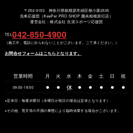
〒252-0153 神奈川県相模原市緑区根小屋2535
洗車応援団（KeePer PRO SHOP 圏央相模原IC店）
運営会社：株式会社 生涯スポーツ応援団
042-850-4900
TEL
（施工中、電話に出られないことがございます。ご了承ください。）
お問合せフォームはこちらとなります。
営業時間
月
火
水
木
金
土
日
祝
⚫︎
⚫︎
休
⚫︎
⚫︎
⚫︎
⚫︎
⚫︎
09:00-19:00
※定休日：毎週水曜日（水曜日が祝日の場合は定休となります）
※その他、荒天等の不測の事態により臨時休業する場合がございます。