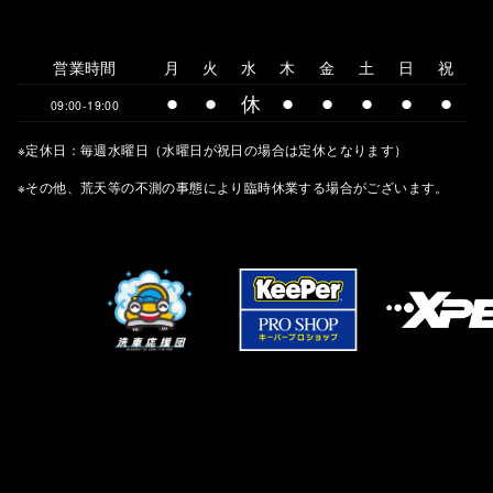
営業時間
月
火
水
木
金
土
日
祝
⚫︎
⚫︎
休
⚫︎
⚫︎
⚫︎
⚫︎
⚫︎
09:00-19:00
※定休日：毎週水曜日（水曜日が祝日の場合は定休となります）
※その他、荒天等の不測の事態により臨時休業する場合がございます。