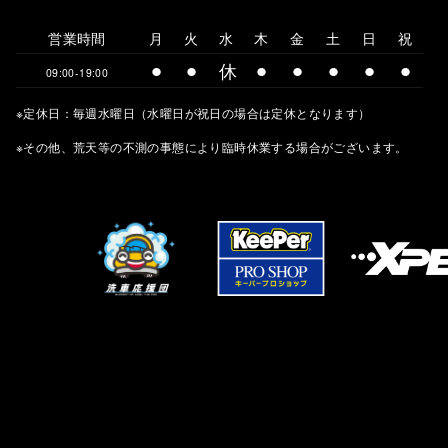
営業時間
月
火
水
木
金
土
日
祝
⚫︎
⚫︎
休
⚫︎
⚫︎
⚫︎
⚫︎
⚫︎
09:00-19:00
※定休日：毎週水曜日（水曜日が祝日の場合は定休となります）
※その他、荒天等の不測の事態により臨時休業する場合がございます。