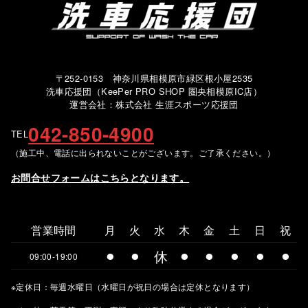
〒252-0153 神奈川県相模原市緑区根小屋2535
洗車応援団（KeePer PRO SHOP 圏央相模原IC店）
運営会社：株式会社 生涯スポーツ応援団
042-850-4900
TEL
（施工中、電話に出られないことがございます。ご了承ください。）
お問合せフォームはこちらとなります。
営業時間
月
火
水
木
金
土
日
祝
⚫︎
⚫︎
休
⚫︎
⚫︎
⚫︎
⚫︎
⚫︎
09:00-19:00
※定休日：毎週水曜日（水曜日が祝日の場合は定休となります）