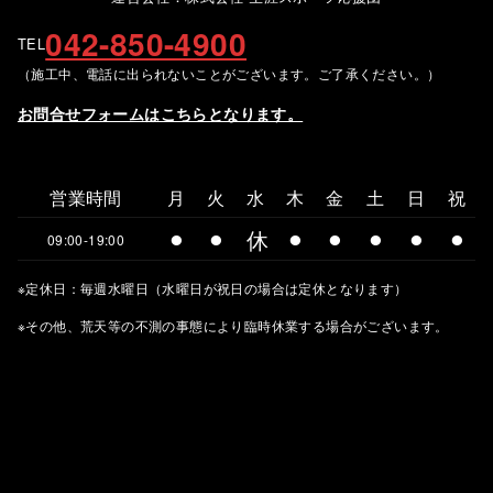
042-850-4900
TEL
（施工中、電話に出られないことがございます。ご了承ください。）
お問合せフォームはこちらとなります。
営業時間
月
火
水
木
金
土
日
祝
⚫︎
⚫︎
休
⚫︎
⚫︎
⚫︎
⚫︎
⚫︎
09:00-19:00
※定休日：毎週水曜日（水曜日が祝日の場合は定休となります）
※その他、荒天等の不測の事態により臨時休業する場合がございます。