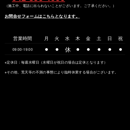
（施工中、電話に出られないことがございます。ご了承ください。）
お問合せフォームはこちらとなります。
営業時間
月
火
水
木
金
土
日
祝
⚫︎
⚫︎
休
⚫︎
⚫︎
⚫︎
⚫︎
⚫︎
09:00-19:00
※定休日：毎週水曜日（水曜日が祝日の場合は定休となります）
※その他、荒天等の不測の事態により臨時休業する場合がございます。