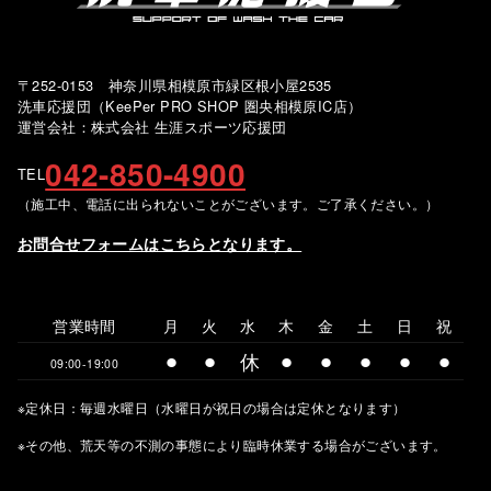
〒252-0153 神奈川県相模原市緑区根小屋2535
洗車応援団（KeePer PRO SHOP 圏央相模原IC店）
運営会社：株式会社 生涯スポーツ応援団
042-850-4900
TEL
（施工中、電話に出られないことがございます。ご了承ください。）
お問合せフォームはこちらとなります。
営業時間
月
火
水
木
金
土
日
祝
⚫︎
⚫︎
休
⚫︎
⚫︎
⚫︎
⚫︎
⚫︎
09:00-19:00
※定休日：毎週水曜日（水曜日が祝日の場合は定休となります）
※その他、荒天等の不測の事態により臨時休業する場合がございます。