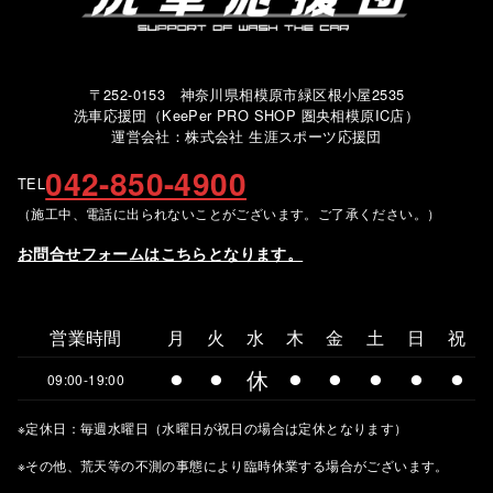
〒252-0153 神奈川県相模原市緑区根小屋2535
洗車応援団（KeePer PRO SHOP 圏央相模原IC店）
運営会社：株式会社 生涯スポーツ応援団
042-850-4900
TEL
（施工中、電話に出られないことがございます。ご了承ください。）
お問合せフォームはこちらとなります。
営業時間
月
火
水
木
金
土
日
祝
⚫︎
⚫︎
休
⚫︎
⚫︎
⚫︎
⚫︎
⚫︎
09:00-19:00
※定休日：毎週水曜日（水曜日が祝日の場合は定休となります）
※その他、荒天等の不測の事態により臨時休業する場合がございます。