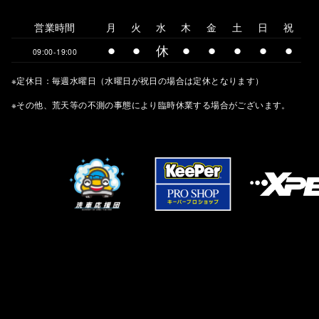
営業時間
月
火
水
木
金
土
日
祝
⚫︎
⚫︎
休
⚫︎
⚫︎
⚫︎
⚫︎
⚫︎
09:00-19:00
※定休日：毎週水曜日（水曜日が祝日の場合は定休となります）
※その他、荒天等の不測の事態により臨時休業する場合がございます。