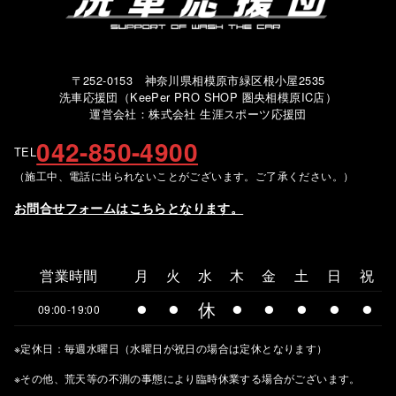
〒252-0153 神奈川県相模原市緑区根小屋2535
洗車応援団（KeePer PRO SHOP 圏央相模原IC店）
運営会社：株式会社 生涯スポーツ応援団
042-850-4900
TEL
（施工中、電話に出られないことがございます。ご了承ください。）
お問合せフォームはこちらとなります。
営業時間
月
火
水
木
金
土
日
祝
⚫︎
⚫︎
休
⚫︎
⚫︎
⚫︎
⚫︎
⚫︎
09:00-19:00
※定休日：毎週水曜日（水曜日が祝日の場合は定休となります）
※その他、荒天等の不測の事態により臨時休業する場合がございます。