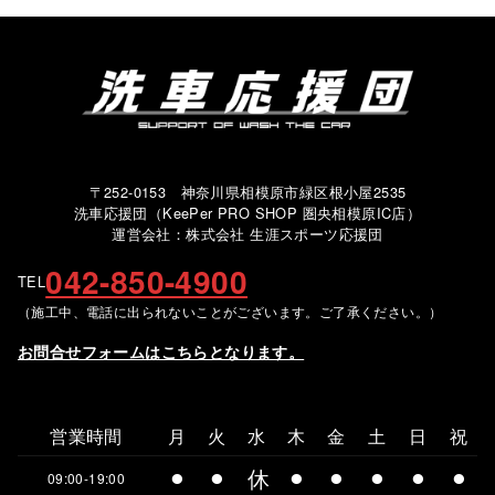
〒252-0153 神奈川県相模原市緑区根小屋2535
洗車応援団（KeePer PRO SHOP 圏央相模原IC店）
運営会社：株式会社 生涯スポーツ応援団
042-850-4900
TEL
（施工中、電話に出られないことがございます。ご了承ください。）
お問合せフォームはこちらとなります。
営業時間
月
火
水
木
金
土
日
祝
⚫︎
⚫︎
休
⚫︎
⚫︎
⚫︎
⚫︎
⚫︎
09:00-19:00