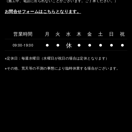
（施工中、電話に出られないことがございます。ご了承ください。）
お問合せフォームはこちらとなります。
営業時間
月
火
水
木
金
土
日
祝
⚫︎
⚫︎
休
⚫︎
⚫︎
⚫︎
⚫︎
⚫︎
09:00-19:00
※定休日：毎週水曜日（水曜日が祝日の場合は定休となります）
※その他、荒天等の不測の事態により臨時休業する場合がございます。