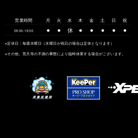
営業時間
月
火
水
木
金
土
日
祝
⚫︎
⚫︎
休
⚫︎
⚫︎
⚫︎
⚫︎
⚫︎
09:00-19:00
※定休日：毎週水曜日（水曜日が祝日の場合は定休となります）
※その他、荒天等の不測の事態により臨時休業する場合がございます。