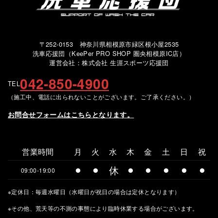
〒252-0153 神奈川県相模原市緑区根小屋2535
洗車応援団（KeePer PRO SHOP 圏央相模原IC店）
運営会社：株式会社 生涯スポーツ応援団
042-850-4900
TEL
（施工中、電話に出られないことがございます。ご了承ください。）
お問合せフォームはこちらとなります。
営業時間
月
火
水
木
金
土
日
祝
⚫︎
⚫︎
休
⚫︎
⚫︎
⚫︎
⚫︎
⚫︎
09:00-19:00
※定休日：毎週水曜日（水曜日が祝日の場合は定休となります）
※その他、荒天等の不測の事態により臨時休業する場合がございます。