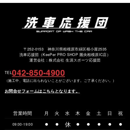
〒252-0153 神奈川県相模原市緑区根小屋2535
洗車応援団（KeePer PRO SHOP 圏央相模原IC店）
運営会社：株式会社 生涯スポーツ応援団
042-850-4900
TEL
（施工中、電話に出られないことがございます。ご了承ください。）
お問合せフォームはこちらとなります。
営業時間
月
火
水
木
金
土
日
祝
⚫︎
⚫︎
休
⚫︎
⚫︎
⚫︎
⚫︎
⚫︎
09:00-19:00