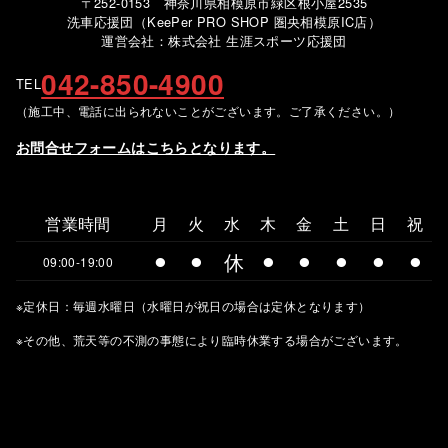
〒252-0153 神奈川県相模原市緑区根小屋2535
洗車応援団（KeePer PRO SHOP 圏央相模原IC店）
運営会社：株式会社 生涯スポーツ応援団
042-850-4900
TEL
（施工中、電話に出られないことがございます。ご了承ください。）
お問合せフォームはこちらとなります。
営業時間
月
火
水
木
金
土
日
祝
⚫︎
⚫︎
休
⚫︎
⚫︎
⚫︎
⚫︎
⚫︎
09:00-19:00
※定休日：毎週水曜日（水曜日が祝日の場合は定休となります）
※その他、荒天等の不測の事態により臨時休業する場合がございます。