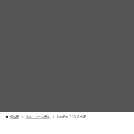
HOME
洗車・ブース予約
KeePer PRO SHOP