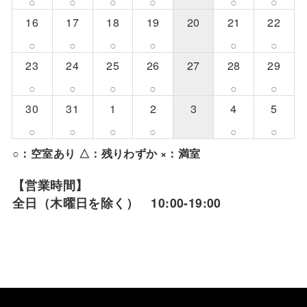
○
○
○
○
○
○
16
17
18
19
20
21
22
○
○
○
○
○
○
23
24
25
26
27
28
29
○
○
○
○
○
○
30
31
1
2
3
4
5
○
○
○
○
○
○
○：空室あり △：残りわずか ×：満室
【営業時間】
全日（木曜日を除く） 10:00-19:00