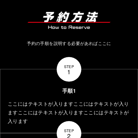
予約の手順を説明する必要があればここに
STEP
手順1
ここにはテキストが入りますここにはテキストが入り
ますここにはテキストが入りますここにはテキストが
入ります
STEP